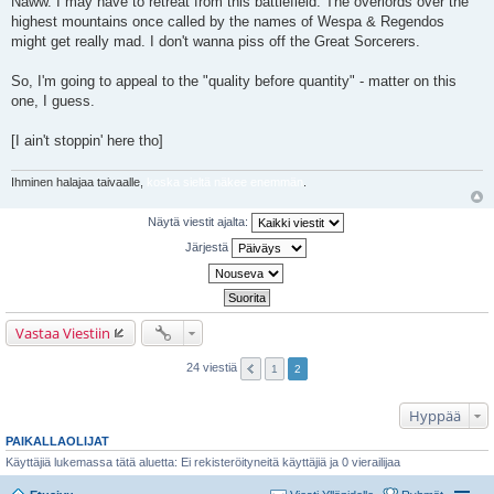
Naww. I may have to retreat from this battlefield. The overlords over the
i
highest mountains once called by the names of Wespa & Regendos
might get really mad. I don't wanna piss off the Great Sorcerers.
So, I'm going to appeal to the "quality before quantity" - matter on this
one, I guess.
[I ain't stoppin' here tho]
Ihminen halajaa taivaalle,
koska sieltä näkee enemmän
.
Näytä viestit ajalta:
Järjestä
Vastaa Viestiin
24 viestiä
1
2
Hyppää
PAIKALLAOLIJAT
Käyttäjiä lukemassa tätä aluetta: Ei rekisteröityneitä käyttäjiä ja 0 vierailijaa