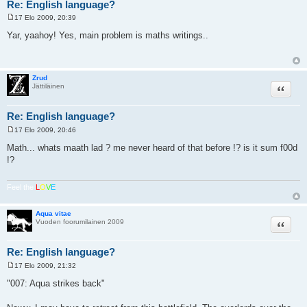
Re: English language?
17 Elo 2009, 20:39
V
i
Yar, yaahoy! Yes, main problem is maths writings..
e
s
t
i
Zrud
Lainaa
Jättiläinen
Re: English language?
17 Elo 2009, 20:46
V
i
Math... whats maath lad ? me never heard of that before !? is it sum f00d
e
!?
s
t
i
Feel the
L
O
V
E
Aqua vitae
Lainaa
Vuoden foorumilainen 2009
Re: English language?
17 Elo 2009, 21:32
V
i
"007: Aqua strikes back"
e
s
t