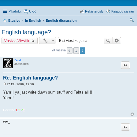
Pikalinkit
UKK
Rekisteröidy
Kirjaudu sisään
Etusivu
In English
English discussion
tsi
English language?
Vastaa Viestiin
24 viestiä
1
2
Zrud
Lainaa
Jättiläinen
Re: English language?
17 Elo 2009, 19:59
V
i
Yarrr ! ya jast write duwn sum stuff and Tahts all !!!
e
Yarrr !
s
t
i
Feel the
L
O
V
E
WM_
Lainaa