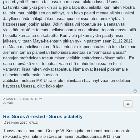
pidätettyinä Gitmossa tai jossakin muussa tukikohdassa Usassa.
Ei tarvita kuin yksi pienikin asia, joka tapahtuu erilailla, kun miten Nostra
tai joku muu näkijä sen on nähnyt, niin koko paletti menee silloin uusiksi.
Ja ylleensähän näkijä näkee useampia erilaisia toteutumiskäytäviä
katsoessaan jotakin asiaa. Jokin niistä voi toteutua sellaisenaan tai
yksikään niistä ei toteudu sellaisenaan kun ne olisivat tapahtumassa sillä
hetkellä kun asiaa on katsottu. Kun vielä pitkän syklin päättymisen
jälkeen, viittaan Maya-kalenterin pitkän syklin päättymiseen 21.12.2012
on Maan mahdollisuuskenttä laajentunut eksponentaalisesti kuin koskaan
aiemmin tämän planeetan historiassa asettaa se "vanhassa ajassa"
nähtyjen profetioiden toteutumisen vieläkin epätodennäköisemmäksi. En
sano etteivätkö voisi toteutua, vaan että mahdollisuuksia on tullut
valtavasti lisää miten voivat tapahtua. Nämä ovat itseäni pidemmälle
ehtineiden näkemyksiä asiaan.
Zublickin mukaan MK-Ultra ei ole mihinkään hävinnyt vaan on edelleen
käytössä Usassa, ollut koko ajan.
A MAN OF A TIME STORM
Lainaa
Jumala
Re: Soros Arrested - Soros pidätetty
16 Helmi 2019, 07:13
V
i
Tuossa mainitaan mm. George W. Bush joka on tuomittavana monista
e
rikoksista, yksi silmiinpistävä on hänen osallisuutensa 9/11 iskun
s