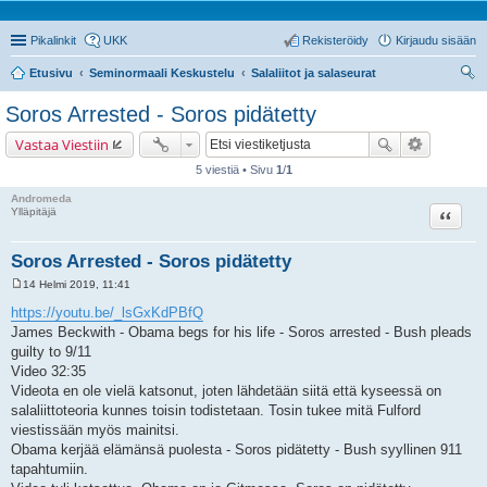
Pikalinkit
UKK
Rekisteröidy
Kirjaudu sisään
Etusivu
Seminormaali Keskustelu
Salaliitot ja salaseurat
tsi
Soros Arrested - Soros pidätetty
Vastaa Viestiin
5 viestiä • Sivu
1
/
1
Andromeda
Lainaa
Ylläpitäjä
Soros Arrested - Soros pidätetty
14 Helmi 2019, 11:41
V
i
https://youtu.be/_lsGxKdPBfQ
e
James Beckwith - Obama begs for his life - Soros arrested - Bush pleads
s
t
guilty to 9/11
i
Video 32:35
Videota en ole vielä katsonut, joten lähdetään siitä että kyseessä on
salaliittoteoria kunnes toisin todistetaan. Tosin tukee mitä Fulford
viestissään myös mainitsi.
Obama kerjää elämänsä puolesta - Soros pidätetty - Bush syyllinen 911
tapahtumiin.