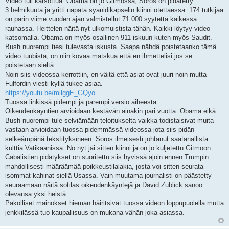
Video tuli katsottua. Obama on jo Gitmossa, Soros on pidätetty
3.helmikuuta ja yritti napata syanidikapselin kiinni otettaessa. 174 tutkijaa
on parin viime vuoden ajan valmistellut 71 000 syytettä kaikessa
rauhassa. Heittelen näitä nyt ulkomuistista tähän. Kaikki löytyy video
katsomalla. Obama on myös osallinen 911 iskuun kuten myös Saudit.
Bush nuorempi tiesi tulevasta iskusta. Saapa nähdä poistetaanko tämä
video tuubista, on niin kovaa matskua että en ihmettelisi jos se
poistetaan sieltä.
Noin siis videossa kerrottiin, en väitä että asiat ovat juuri noin mutta
Fulfordin viesti kyllä tukee asiaa.
https://youtu.be/milggE_GQyo
Tuossa linkissä pidempi ja parempi versio aiheesta.
Oikeudenkäyntien arvioidaan kestävän ainakin pari vuotta. Obama eikä
Bush nuorempi tule selviämään teloitukselta vaikka todistaisivat muita
vastaan arvioidaan tuossa pidemmässä videossa jota siis pidän
selkeämpänä tekstityksineen. Soros ilmeisesti johtanut saatanallista
kulttia Vatikaanissa. No nyt jäi sitten kiinni ja on jo kuljetettu Gitmoon.
Cabalistien pidätykset on suoritettu siis hyvissä ajoin ennen Trumpin
mahdollisesti määräämää poikkeustilalakia, josta voi sitten seurata
isommat kahinat siellä Usassa. Vain muutama journalisti on päästetty
seuraamaan näitä sotilas oikeudenkäyntejä ja David Zublick sanoo
olevansa yksi heistä.
Pakolliset mainokset hieman häiritsivät tuossa videon loppupuolella mutta
jenkkilässä tuo kaupallisuus on mukana vähän joka asiassa.