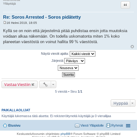
Lainaa
Ylläpitäjä
Re: Soros Arrested - Soros pidätetty
16 Helmi 2019, 18:05
V
i
Kyllä se on noin että järjestelmä pitää puhdistaa ensin jotta muutoksia
e
voidaan alkaa näkemään. On todella uskomatonta miten 1% koko
s
t
planeetan väestöstä on voinut hallita 99 % väestöstä.
i
Näytä viestit ajalta:
Järjestä
Vastaa Viestiin
5 viestiä • Sivu
1
/
1
Hyppää
PAIKALLAOLIJAT
Käyttäjiä lukemassa tätä aluetta: Ei rekisteröityneitä käyttäjiä ja 0 vierailijaa
Etusivu
Viesti Ylläpidolle
Ryhmät
Keskustelufoorumin ohjelmisto
phpBB
® Forum Software © phpBB Limited