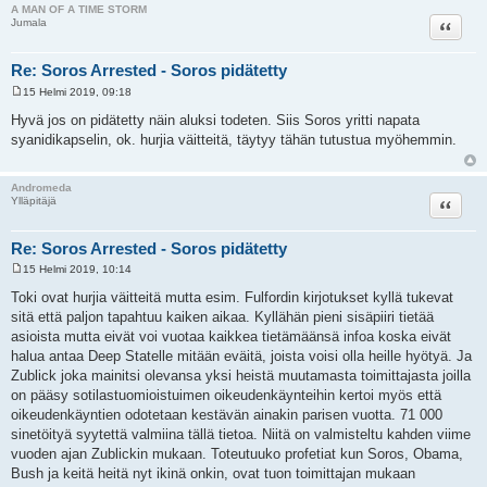
A MAN OF A TIME STORM
Lainaa
Jumala
Re: Soros Arrested - Soros pidätetty
15 Helmi 2019, 09:18
V
i
Hyvä jos on pidätetty näin aluksi todeten. Siis Soros yritti napata
e
syanidikapselin, ok. hurjia väitteitä, täytyy tähän tutustua myöhemmin.
s
t
i
Andromeda
Lainaa
Ylläpitäjä
Re: Soros Arrested - Soros pidätetty
15 Helmi 2019, 10:14
V
i
Toki ovat hurjia väitteitä mutta esim. Fulfordin kirjotukset kyllä tukevat
e
sitä että paljon tapahtuu kaiken aikaa. Kyllähän pieni sisäpiiri tietää
s
t
asioista mutta eivät voi vuotaa kaikkea tietämäänsä infoa koska eivät
i
halua antaa Deep Statelle mitään eväitä, joista voisi olla heille hyötyä. Ja
Zublick joka mainitsi olevansa yksi heistä muutamasta toimittajasta joilla
on pääsy sotilastuomioistuimen oikeudenkäynteihin kertoi myös että
oikeudenkäyntien odotetaan kestävän ainakin parisen vuotta. 71 000
sinetöityä syytettä valmiina tällä tietoa. Niitä on valmisteltu kahden viime
vuoden ajan Zublickin mukaan. Toteutuuko profetiat kun Soros, Obama,
Bush ja keitä heitä nyt ikinä onkin, ovat tuon toimittajan mukaan