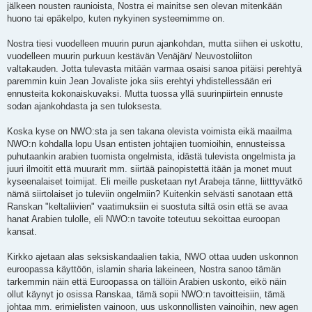
jälkeen nousten raunioista, Nostra ei mainitse sen olevan mitenkään
huono tai epäkelpo, kuten nykyinen systeemimme on.
Nostra tiesi vuodelleen muurin purun ajankohdan, mutta siihen ei uskottu,
vuodelleen muurin purkuun kestävän Venäjän/ Neuvostoliiton
valtakauden. Jotta tulevasta mitään varmaa osaisi sanoa pitäisi perehtyä
paremmin kuin Jean Jovaliste joka siis erehtyi yhdistellessään eri
ennusteita kokonaiskuvaksi. Mutta tuossa yllä suurinpiirtein ennuste
sodan ajankohdasta ja sen tuloksesta.
Koska kyse on NWO:sta ja sen takana olevista voimista eikä maailma
NWO:n kohdalla lopu Usan entisten johtajien tuomioihin, ennusteissa
puhutaankin arabien tuomista ongelmista, idästä tulevista ongelmista ja
juuri ilmoitit että muurarit mm. siirtää painopistettä itään ja monet muut
kyseenalaiset toimijat. Eli meille pusketaan nyt Arabeja tänne, liitttyvätkö
nämä siirtolaiset jo tuleviin ongelmiin? Kuitenkin selvästi sanotaan että
Ranskan "keltaliivien" vaatimuksiin ei suostuta siltä osin että se avaa
hanat Arabien tulolle, eli NWO:n tavoite toteutuu sekoittaa euroopan
kansat.
Kirkko ajetaan alas seksiskandaalien takia, NWO ottaa uuden uskonnon
euroopassa käyttöön, islamin sharia lakeineen, Nostra sanoo tämän
tarkemmin näin että Euroopassa on tällöin Arabien uskonto, eikö näin
ollut käynyt jo osissa Ranskaa, tämä sopii NWO:n tavoitteisiin, tämä
johtaa mm. erimielisten vainoon, uus uskonnollisten vainoihin, new agen