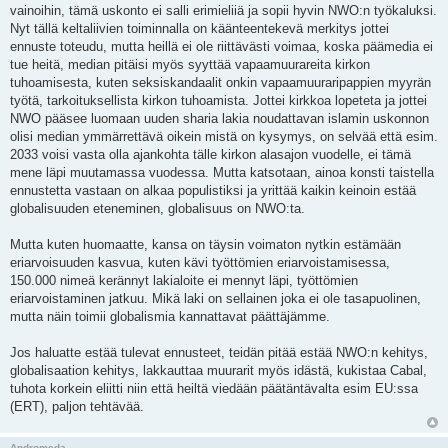
vainoihin, tämä uskonto ei salli erimieliiä ja sopii hyvin NWO:n työkaluksi.
Nyt tällä keltaliivien toiminnalla on käänteentekevä merkitys jottei
ennuste toteudu, mutta heillä ei ole riittävästi voimaa, koska päämedia ei
tue heitä, median pitäisi myös syyttää vapaamuurareita kirkon
tuhoamisesta, kuten seksiskandaalit onkin vapaamuuraripappien myyrän
työtä, tarkoituksellista kirkon tuhoamista. Jottei kirkkoa lopeteta ja jottei
NWO pääsee luomaan uuden sharia lakia noudattavan islamin uskonnon
olisi median ymmärrettävä oikein mistä on kysymys, on selvää että esim.
2033 voisi vasta olla ajankohta tälle kirkon alasajon vuodelle, ei tämä
mene läpi muutamassa vuodessa. Mutta katsotaan, ainoa konsti taistella
ennustetta vastaan on alkaa populistiksi ja yrittää kaikin keinoin estää
globalisuuden eteneminen, globalisuus on NWO:ta.
Mutta kuten huomaatte, kansa on täysin voimaton nytkin estämään
eriarvoisuuden kasvua, kuten kävi työttömien eriarvoistamisessa,
150.000 nimeä kerännyt lakialoite ei mennyt läpi, työttömien
eriarvoistaminen jatkuu. Mikä laki on sellainen joka ei ole tasapuolinen,
mutta näin toimii globalismia kannattavat päättäjämme.
Jos haluatte estää tulevat ennusteet, teidän pitää estää NWO:n kehitys,
globalisaation kehitys, lakkauttaa muurarit myös idästä, kukistaa Cabal,
tuhota korkein eliitti niin että heiltä viedään päätäntävalta esim EU:ssa
(ERT), paljon tehtävää.
Andromeda