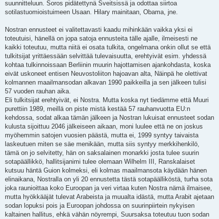
t
suunnitteluun. Soros pidätettynä Sveitsissä ja odottaa siirtoa
i
sotilastuomioistuimeen Usaan. Hilary mainitaan, Obama, jne.
Nostran ennusteet ei valitettavasti kaadu mihinkään vaikka yksi ei
toteutuisi, hänellä on jopa satoja ennusteita tälle ajalle, ilmeisesti ne
kaikki toteutuu, mutta niitä ei osata tulkita, ongelmana onkin ollut se että
tulkitsijat yrittäessään selvittää tulevaisuutta, erehtyivät esim. yhdessä
kohtaa tulkinnoissaan Berliinin muurin hajottamisen ajankohdasta, koska
eivät uskoneet entisen Neuvostoliiton hajoavan alta, Näinpä he olettivat
kolmannen maailmansodan alkavan 1990 paikkeilla ja sen jälkeen tulisi
57 vuoden rauhan aika.
Eli tulkitsijat erehtyivät, ei Nostra. Mutta koska nyt tiedämme että Muuri
purettiin 1989, meillä on piste mistä kestää 57 rauhanvuotta EU:n
kehdossa, sodat alkaa tämän jälkeen ja Nostran lukuisat ennusteet sodan
kulusta sijoittuu 2046 jälkeiseen aikaan, moni luulee että ne on joskus
myöhemmin satojen vuosien päästä, mutta ei, 1999 syntyy taivaista
laskeutuen miten se säe menikään, mutta siis syntyy merkkihenkilö,
tämä on jo selvitetty, hän on saksalainen monarkki josta tulee suurin
sotapäällikkö, hallitsijanimi tulee olemaan Wilhelm III, Ranskalaiset
kutsuu häntä Guion kolmeksi, eli kolmas maailmansota käydään hänen
elinaikana, Nostralla on yli 20 ennustetta tästä sotapäälliköstä, turha sota
joka raunioittaa koko Euroopan ja veri virtaa kuten Nostra nämä ilmaisee,
mutta hyökkääjät tulevat Arabeista ja muualta idästä, mutta Arabit ajetaan
sodan lopuksi pois ja Euroopan johdossa on suurinpiirtein nykyisen
kaltainen hallitus, ehkä vähän nöyrempi, Suursaksa toteutuu tuon sodan