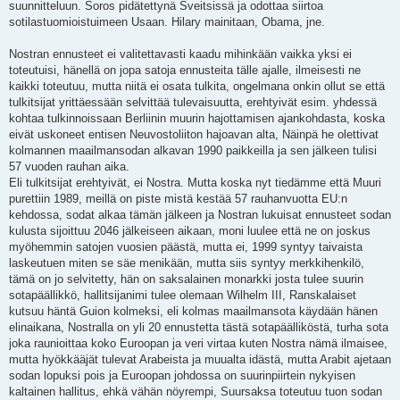
t
suunnitteluun. Soros pidätettynä Sveitsissä ja odottaa siirtoa
i
sotilastuomioistuimeen Usaan. Hilary mainitaan, Obama, jne.
Nostran ennusteet ei valitettavasti kaadu mihinkään vaikka yksi ei
toteutuisi, hänellä on jopa satoja ennusteita tälle ajalle, ilmeisesti ne
kaikki toteutuu, mutta niitä ei osata tulkita, ongelmana onkin ollut se että
tulkitsijat yrittäessään selvittää tulevaisuutta, erehtyivät esim. yhdessä
kohtaa tulkinnoissaan Berliinin muurin hajottamisen ajankohdasta, koska
eivät uskoneet entisen Neuvostoliiton hajoavan alta, Näinpä he olettivat
kolmannen maailmansodan alkavan 1990 paikkeilla ja sen jälkeen tulisi
57 vuoden rauhan aika.
Eli tulkitsijat erehtyivät, ei Nostra. Mutta koska nyt tiedämme että Muuri
purettiin 1989, meillä on piste mistä kestää 57 rauhanvuotta EU:n
kehdossa, sodat alkaa tämän jälkeen ja Nostran lukuisat ennusteet sodan
kulusta sijoittuu 2046 jälkeiseen aikaan, moni luulee että ne on joskus
myöhemmin satojen vuosien päästä, mutta ei, 1999 syntyy taivaista
laskeutuen miten se säe menikään, mutta siis syntyy merkkihenkilö,
tämä on jo selvitetty, hän on saksalainen monarkki josta tulee suurin
sotapäällikkö, hallitsijanimi tulee olemaan Wilhelm III, Ranskalaiset
kutsuu häntä Guion kolmeksi, eli kolmas maailmansota käydään hänen
elinaikana, Nostralla on yli 20 ennustetta tästä sotapäälliköstä, turha sota
joka raunioittaa koko Euroopan ja veri virtaa kuten Nostra nämä ilmaisee,
mutta hyökkääjät tulevat Arabeista ja muualta idästä, mutta Arabit ajetaan
sodan lopuksi pois ja Euroopan johdossa on suurinpiirtein nykyisen
kaltainen hallitus, ehkä vähän nöyrempi, Suursaksa toteutuu tuon sodan