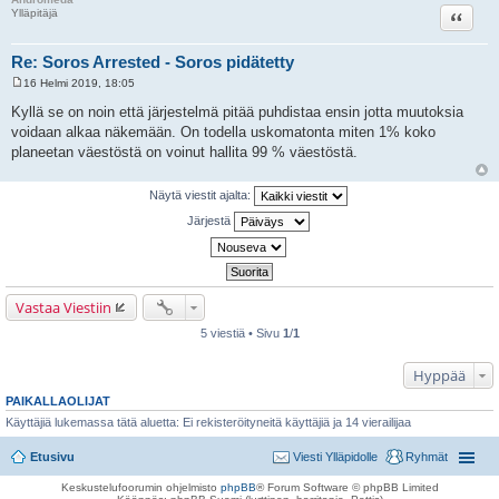
Lainaa
Ylläpitäjä
Re: Soros Arrested - Soros pidätetty
16 Helmi 2019, 18:05
V
i
Kyllä se on noin että järjestelmä pitää puhdistaa ensin jotta muutoksia
e
voidaan alkaa näkemään. On todella uskomatonta miten 1% koko
s
t
planeetan väestöstä on voinut hallita 99 % väestöstä.
i
Näytä viestit ajalta:
Järjestä
Vastaa Viestiin
5 viestiä • Sivu
1
/
1
Hyppää
PAIKALLAOLIJAT
Käyttäjiä lukemassa tätä aluetta: Ei rekisteröityneitä käyttäjiä ja 14 vierailijaa
Etusivu
Viesti Ylläpidolle
Ryhmät
Keskustelufoorumin ohjelmisto
phpBB
® Forum Software © phpBB Limited