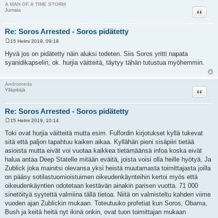
A MAN OF A TIME STORM
Lainaa
Jumala
Re: Soros Arrested - Soros pidätetty
15 Helmi 2019, 09:18
V
i
Hyvä jos on pidätetty näin aluksi todeten. Siis Soros yritti napata
e
syanidikapselin, ok. hurjia väitteitä, täytyy tähän tutustua myöhemmin.
s
t
i
Andromeda
Lainaa
Ylläpitäjä
Re: Soros Arrested - Soros pidätetty
15 Helmi 2019, 10:14
V
i
Toki ovat hurjia väitteitä mutta esim. Fulfordin kirjotukset kyllä tukevat
e
sitä että paljon tapahtuu kaiken aikaa. Kyllähän pieni sisäpiiri tietää
s
t
asioista mutta eivät voi vuotaa kaikkea tietämäänsä infoa koska eivät
i
halua antaa Deep Statelle mitään eväitä, joista voisi olla heille hyötyä. Ja
Zublick joka mainitsi olevansa yksi heistä muutamasta toimittajasta joilla
on pääsy sotilastuomioistuimen oikeudenkäynteihin kertoi myös että
oikeudenkäyntien odotetaan kestävän ainakin parisen vuotta. 71 000
sinetöityä syytettä valmiina tällä tietoa. Niitä on valmisteltu kahden viime
vuoden ajan Zublickin mukaan. Toteutuuko profetiat kun Soros, Obama,
Bush ja keitä heitä nyt ikinä onkin, ovat tuon toimittajan mukaan