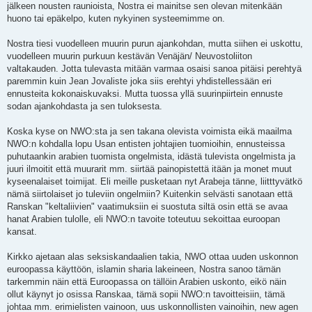
jälkeen nousten raunioista, Nostra ei mainitse sen olevan mitenkään
huono tai epäkelpo, kuten nykyinen systeemimme on.
Nostra tiesi vuodelleen muurin purun ajankohdan, mutta siihen ei uskottu,
vuodelleen muurin purkuun kestävän Venäjän/ Neuvostoliiton
valtakauden. Jotta tulevasta mitään varmaa osaisi sanoa pitäisi perehtyä
paremmin kuin Jean Jovaliste joka siis erehtyi yhdistellessään eri
ennusteita kokonaiskuvaksi. Mutta tuossa yllä suurinpiirtein ennuste
sodan ajankohdasta ja sen tuloksesta.
Koska kyse on NWO:sta ja sen takana olevista voimista eikä maailma
NWO:n kohdalla lopu Usan entisten johtajien tuomioihin, ennusteissa
puhutaankin arabien tuomista ongelmista, idästä tulevista ongelmista ja
juuri ilmoitit että muurarit mm. siirtää painopistettä itään ja monet muut
kyseenalaiset toimijat. Eli meille pusketaan nyt Arabeja tänne, liitttyvätkö
nämä siirtolaiset jo tuleviin ongelmiin? Kuitenkin selvästi sanotaan että
Ranskan "keltaliivien" vaatimuksiin ei suostuta siltä osin että se avaa
hanat Arabien tulolle, eli NWO:n tavoite toteutuu sekoittaa euroopan
kansat.
Kirkko ajetaan alas seksiskandaalien takia, NWO ottaa uuden uskonnon
euroopassa käyttöön, islamin sharia lakeineen, Nostra sanoo tämän
tarkemmin näin että Euroopassa on tällöin Arabien uskonto, eikö näin
ollut käynyt jo osissa Ranskaa, tämä sopii NWO:n tavoitteisiin, tämä
johtaa mm. erimielisten vainoon, uus uskonnollisten vainoihin, new agen