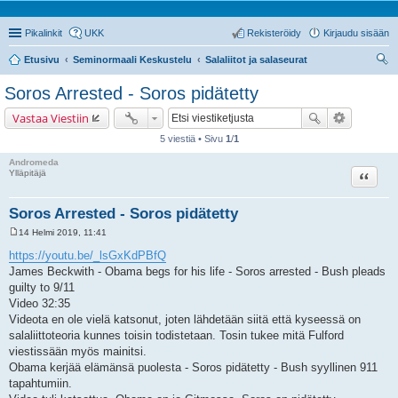
Pikalinkit
UKK
Rekisteröidy
Kirjaudu sisään
Etusivu
Seminormaali Keskustelu
Salaliitot ja salaseurat
tsi
Soros Arrested - Soros pidätetty
Vastaa Viestiin
5 viestiä • Sivu
1
/
1
Andromeda
Lainaa
Ylläpitäjä
Soros Arrested - Soros pidätetty
14 Helmi 2019, 11:41
V
i
https://youtu.be/_lsGxKdPBfQ
e
James Beckwith - Obama begs for his life - Soros arrested - Bush pleads
s
t
guilty to 9/11
i
Video 32:35
Videota en ole vielä katsonut, joten lähdetään siitä että kyseessä on
salaliittoteoria kunnes toisin todistetaan. Tosin tukee mitä Fulford
viestissään myös mainitsi.
Obama kerjää elämänsä puolesta - Soros pidätetty - Bush syyllinen 911
tapahtumiin.