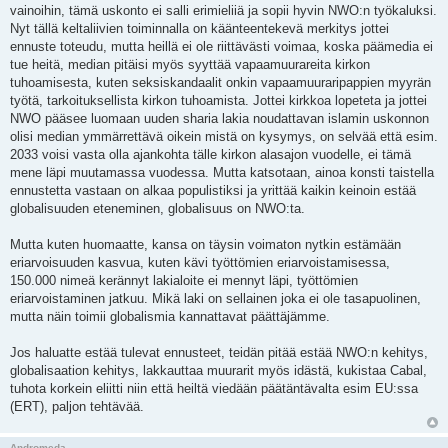
vainoihin, tämä uskonto ei salli erimieliiä ja sopii hyvin NWO:n työkaluksi.
Nyt tällä keltaliivien toiminnalla on käänteentekevä merkitys jottei
ennuste toteudu, mutta heillä ei ole riittävästi voimaa, koska päämedia ei
tue heitä, median pitäisi myös syyttää vapaamuurareita kirkon
tuhoamisesta, kuten seksiskandaalit onkin vapaamuuraripappien myyrän
työtä, tarkoituksellista kirkon tuhoamista. Jottei kirkkoa lopeteta ja jottei
NWO pääsee luomaan uuden sharia lakia noudattavan islamin uskonnon
olisi median ymmärrettävä oikein mistä on kysymys, on selvää että esim.
2033 voisi vasta olla ajankohta tälle kirkon alasajon vuodelle, ei tämä
mene läpi muutamassa vuodessa. Mutta katsotaan, ainoa konsti taistella
ennustetta vastaan on alkaa populistiksi ja yrittää kaikin keinoin estää
globalisuuden eteneminen, globalisuus on NWO:ta.
Mutta kuten huomaatte, kansa on täysin voimaton nytkin estämään
eriarvoisuuden kasvua, kuten kävi työttömien eriarvoistamisessa,
150.000 nimeä kerännyt lakialoite ei mennyt läpi, työttömien
eriarvoistaminen jatkuu. Mikä laki on sellainen joka ei ole tasapuolinen,
mutta näin toimii globalismia kannattavat päättäjämme.
Jos haluatte estää tulevat ennusteet, teidän pitää estää NWO:n kehitys,
globalisaation kehitys, lakkauttaa muurarit myös idästä, kukistaa Cabal,
tuhota korkein eliitti niin että heiltä viedään päätäntävalta esim EU:ssa
(ERT), paljon tehtävää.
Andromeda