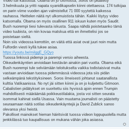
Video tuli katsottua. Obama on jo Gitmossa, Soros on pidätetty
3.helmikuuta ja yritti napata syanidikapselin kiinni otettaessa. 174 tutkijaa
on parin viime vuoden ajan valmistellut 71 000 syytettä kaikessa
rauhassa. Heittelen näitä nyt ulkomuistista tähän. Kaikki löytyy video
katsomalla. Obama on myös osallinen 911 iskuun kuten myös Saudit.
Bush nuorempi tiesi tulevasta iskusta. Saapa nähdä poistetaanko tämä
video tuubista, on niin kovaa matskua että en ihmettelisi jos se
poistetaan sieltä.
Noin siis videossa kerrottiin, en väitä että asiat ovat juuri noin mutta
Fulfordin viesti kyllä tukee asiaa.
https://youtu.be/milggE_GQyo
Tuossa linkissä pidempi ja parempi versio aiheesta.
Oikeudenkäyntien arvioidaan kestävän ainakin pari vuotta. Obama eikä
Bush nuorempi tule selviämään teloitukselta vaikka todistaisivat muita
vastaan arvioidaan tuossa pidemmässä videossa jota siis pidän
selkeämpänä tekstityksineen. Soros ilmeisesti johtanut saatanallista
kulttia Vatikaanissa. No nyt jäi sitten kiinni ja on jo kuljetettu Gitmoon.
Cabalistien pidätykset on suoritettu siis hyvissä ajoin ennen Trumpin
mahdollisesti määräämää poikkeustilalakia, josta voi sitten seurata
isommat kahinat siellä Usassa. Vain muutama journalisti on päästetty
seuraamaan näitä sotilas oikeudenkäyntejä ja David Zublick sanoo
olevansa yksi heistä.
Pakolliset mainokset hieman häiritsivät tuossa videon loppupuolella mutta
jenkkilässä tuo kaupallisuus on mukana vähän joka asiassa.