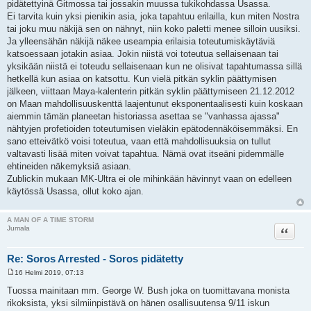
pidätettyinä Gitmossa tai jossakin muussa tukikohdassa Usassa.
Ei tarvita kuin yksi pienikin asia, joka tapahtuu erilailla, kun miten Nostra
tai joku muu näkijä sen on nähnyt, niin koko paletti menee silloin uusiksi.
Ja ylleensähän näkijä näkee useampia erilaisia toteutumiskäytäviä
katsoessaan jotakin asiaa. Jokin niistä voi toteutua sellaisenaan tai
yksikään niistä ei toteudu sellaisenaan kun ne olisivat tapahtumassa sillä
hetkellä kun asiaa on katsottu. Kun vielä pitkän syklin päättymisen
jälkeen, viittaan Maya-kalenterin pitkän syklin päättymiseen 21.12.2012
on Maan mahdollisuuskenttä laajentunut eksponentaalisesti kuin koskaan
aiemmin tämän planeetan historiassa asettaa se "vanhassa ajassa"
nähtyjen profetioiden toteutumisen vieläkin epätodennäköisemmäksi. En
sano etteivätkö voisi toteutua, vaan että mahdollisuuksia on tullut
valtavasti lisää miten voivat tapahtua. Nämä ovat itseäni pidemmälle
ehtineiden näkemyksiä asiaan.
Zublickin mukaan MK-Ultra ei ole mihinkään hävinnyt vaan on edelleen
käytössä Usassa, ollut koko ajan.
A MAN OF A TIME STORM
Lainaa
Jumala
Re: Soros Arrested - Soros pidätetty
16 Helmi 2019, 07:13
V
i
Tuossa mainitaan mm. George W. Bush joka on tuomittavana monista
e
rikoksista, yksi silmiinpistävä on hänen osallisuutensa 9/11 iskun
s