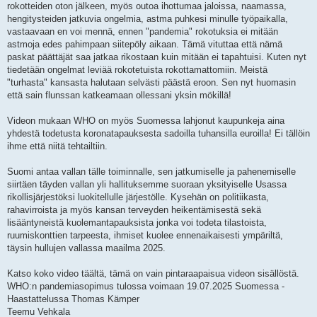
rokotteiden oton jälkeen, myös outoa ihottumaa jaloissa, naamassa,
hengitysteiden jatkuvia ongelmia, astma puhkesi minulle työpaikalla,
vastaavaan en voi mennä, ennen "pandemia" rokotuksia ei mitään
astmoja edes pahimpaan siitepöly aikaan. Tämä vituttaa että nämä
paskat päättäjät saa jatkaa rikostaan kuin mitään ei tapahtuisi. Kuten nyt
tiedetään ongelmat leviää rokotetuista rokottamattomiin. Meistä
"turhasta" kansasta halutaan selvästi päästä eroon. Sen nyt huomasin
että sain flunssan katkeamaan ollessani yksin mökillä!
Videon mukaan WHO on myös Suomessa lahjonut kaupunkeja aina
yhdestä todetusta koronatapauksesta sadoilla tuhansilla euroilla! Ei tällöin
ihme että niitä tehtailtiin.
Suomi antaa vallan tälle toiminnalle, sen jatkumiselle ja pahenemiselle
siirtäen täyden vallan yli hallituksemme suoraan yksityiselle Usassa
rikollisjärjestöksi luokitellulle järjestölle. Kysehän on politiikasta,
rahavirroista ja myös kansan terveyden heikentämisestä sekä
lisääntyneistä kuolemantapauksista jonka voi todeta tilastoista,
ruumiskonttien tarpeesta, ihmiset kuolee ennenaikaisesti ympäriltä,
täysin hullujen vallassa maailma 2025.
Katso koko video täältä, tämä on vain pintaraapaisua videon sisällöstä.
WHO:n pandemiasopimus tulossa voimaan 19.07.2025 Suomessa -
Haastattelussa Thomas Kämper
Teemu Vehkala