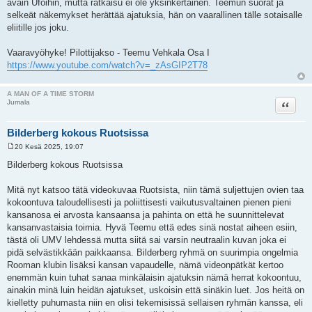
avain Ufoihin, mutta ratkaisu ei ole yksinkertainen. Teemun suorat ja
selkeät näkemykset herättää ajatuksia, hän on vaarallinen tälle sotaisalle
eliitille jos joku.
Vaaravyöhyke! Pilottijakso - Teemu Vehkala Osa I
https://www.youtube.com/watch?v=_zAsGIP2T78
A MAN OF A TIME STORM
Lainaa
Jumala
Bilderberg kokous Ruotsissa
20 Kesä 2025, 19:07
V
i
Bilderberg kokous Ruotsissa
e
s
t
Mitä nyt katsoo tätä videokuvaa Ruotsista, niin tämä suljettujen ovien taa
i
kokoontuva taloudellisesti ja poliittisesti vaikutusvaltainen pienen pieni
kansanosa ei arvosta kansaansa ja pahinta on että he suunnittelevat
kansanvastaisia toimia. Hyvä Teemu että edes sinä nostat aiheen esiin,
tästä oli UMV lehdessä mutta siitä sai varsin neutraalin kuvan joka ei
pidä selvästikkään paikkaansa. Bilderberg ryhmä on suurimpia ongelmia
Rooman klubin lisäksi kansan vapaudelle, nämä videonpätkät kertoo
enemmän kuin tuhat sanaa minkälaisin ajatuksin nämä herrat kokoontuu,
ainakin minä luin heidän ajatukset, uskoisin että sinäkin luet. Jos heitä on
kielletty puhumasta niin en olisi tekemisissä sellaisen ryhmän kanssa, eli