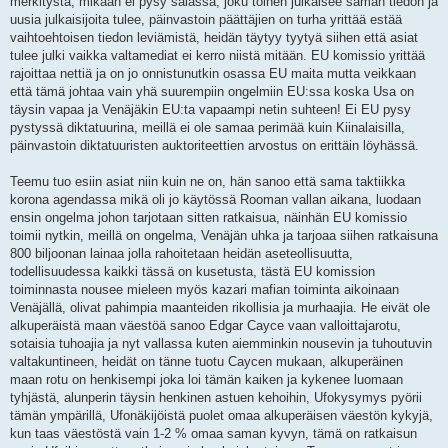
merkitystä, mikään ei pysy salassa, joku toinen julkaisee saman tiedon ja
uusia julkaisijoita tulee, päinvastoin päättäjien on turha yrittää estää
vaihtoehtoisen tiedon leviämistä, heidän täytyy tyytyä siihen että asiat
tulee julki vaikka valtamediat ei kerro niistä mitään. EU komissio yrittää
rajoittaa nettiä ja on jo onnistunutkin osassa EU maita mutta veikkaan
että tämä johtaa vain yhä suurempiin ongelmiin EU:ssa koska Usa on
täysin vapaa ja Venäjäkin EU:ta vapaampi netin suhteen! Ei EU pysy
pystyssä diktatuurina, meillä ei ole samaa perimää kuin Kiinalaisilla,
päinvastoin diktatuuristen auktoriteettien arvostus on erittäin löyhässä.
Teemu tuo esiin asiat niin kuin ne on, hän sanoo että sama taktiikka
korona agendassa mikä oli jo käytössä Rooman vallan aikana, luodaan
ensin ongelma johon tarjotaan sitten ratkaisua, näinhän EU komissio
toimii nytkin, meillä on ongelma, Venäjän uhka ja tarjoaa siihen ratkaisuna
800 biljoonan lainaa jolla rahoitetaan heidän aseteollisuutta,
todellisuudessa kaikki tässä on kusetusta, tästä EU komission
toiminnasta nousee mieleen myös kazari mafian toiminta aikoinaan
Venäjällä, olivat pahimpia maanteiden rikollisia ja murhaajia. He eivät ole
alkuperäistä maan väestöä sanoo Edgar Cayce vaan valloittajarotu,
sotaisia tuhoajia ja nyt vallassa kuten aiemminkin nousevin ja tuhoutuvin
valtakuntineen, heidät on tänne tuotu Caycen mukaan, alkuperäinen
maan rotu on henkisempi joka loi tämän kaiken ja kykenee luomaan
tyhjästä, alunperin täysin henkinen astuen kehoihin, Ufokysymys pyörii
tämän ympärillä, Ufonäkijöistä puolet omaa alkuperäisen väestön kykyjä,
kun taas väestöstä vain 1-2 % omaa saman kyvyn, tämä on ratkaisun