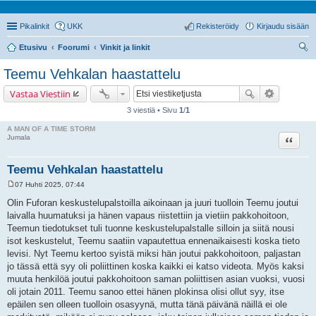
Pikalinkit
UKK
Rekisteröidy
Kirjaudu sisään
Etusivu
Foorumi
Vinkit ja linkit
tsi
Teemu Vehkalan haastattelu
Vastaa Viestiin
3 viestiä • Sivu
1
/
1
A MAN OF A TIME STORM
Lainaa
Jumala
Teemu Vehkalan haastattelu
07 Huhti 2025, 07:44
V
i
Olin Fuforan keskustelupalstoilla aikoinaan ja juuri tuolloin Teemu joutui
e
laivalla huumatuksi ja hänen vapaus riistettiin ja vietiin pakkohoitoon,
s
t
Teemun tiedotukset tuli tuonne keskustelupalstalle silloin ja siitä nousi
i
isot keskustelut, Teemu saatiin vapautettua ennenaikaisesti koska tieto
levisi. Nyt Teemu kertoo syistä miksi hän joutui pakkohoitoon, paljastan
jo tässä että syy oli poliittinen koska kaikki ei katso videota. Myös kaksi
muuta henkilöä joutui pakkohoitoon saman poliittisen asian vuoksi, vuosi
oli jotain 2011. Teemu sanoo ettei hänen plokinsa olisi ollut syy, itse
epäilen sen olleen tuolloin osasyynä, mutta tänä päivänä näillä ei ole