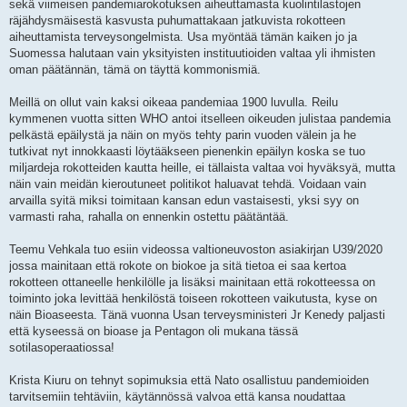
sekä viimeisen pandemiarokotuksen aiheuttamasta kuolintilastojen
räjähdysmäisestä kasvusta puhumattakaan jatkuvista rokotteen
aiheuttamista terveysongelmista. Usa myöntää tämän kaiken jo ja
Suomessa halutaan vain yksityisten instituutioiden valtaa yli ihmisten
oman päätännän, tämä on täyttä kommonismiä.
Meillä on ollut vain kaksi oikeaa pandemiaa 1900 luvulla. Reilu
kymmenen vuotta sitten WHO antoi itselleen oikeuden julistaa pandemia
pelkästä epäilystä ja näin on myös tehty parin vuoden välein ja he
tutkivat nyt innokkaasti löytääkseen pienenkin epäilyn koska se tuo
miljardeja rokotteiden kautta heille, ei tällaista valtaa voi hyväksyä, mutta
näin vain meidän kieroutuneet politikot haluavat tehdä. Voidaan vain
arvailla syitä miksi toimitaan kansan edun vastaisesti, yksi syy on
varmasti raha, rahalla on ennenkin ostettu päätäntää.
Teemu Vehkala tuo esiin videossa valtioneuvoston asiakirjan U39/2020
jossa mainitaan että rokote on biokoe ja sitä tietoa ei saa kertoa
rokotteen ottaneelle henkilölle ja lisäksi mainitaan että rokotteessa on
toiminto joka levittää henkilöstä toiseen rokotteen vaikutusta, kyse on
näin Bioaseesta. Tänä vuonna Usan terveysministeri Jr Kenedy paljasti
että kyseessä on bioase ja Pentagon oli mukana tässä
sotilasoperaatiossa!
Krista Kiuru on tehnyt sopimuksia että Nato osallistuu pandemioiden
tarvitsemiin tehtäviin, käytännössä valvoa että kansa noudattaa