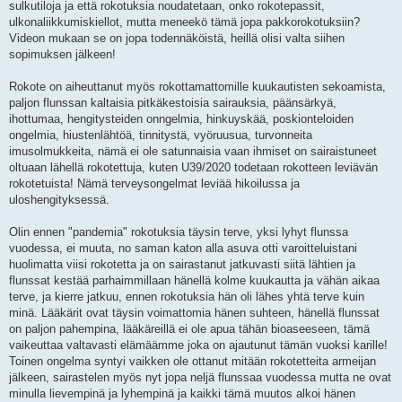
sulkutiloja ja että rokotuksia noudatetaan, onko rokotepassit,
ulkonaliikkumiskiellot, mutta meneekö tämä jopa pakkorokotuksiin?
Videon mukaan se on jopa todennäköistä, heillä olisi valta siihen
sopimuksen jälkeen!
Rokote on aiheuttanut myös rokottamattomille kuukautisten sekoamista,
paljon flunssan kaltaisia pitkäkestoisia sairauksia, päänsärkyä,
ihottumaa, hengitysteiden onngelmia, hinkuyskää, poskionteloiden
ongelmia, hiustenlähtöä, tinnitystä, vyöruusua, turvonneita
imusolmukkeita, nämä ei ole satunnaisia vaan ihmiset on sairaistuneet
oltuaan lähellä rokotettuja, kuten U39/2020 todetaan rokotteen leviävän
rokotetuista! Nämä terveysongelmat leviää hikoilussa ja
uloshengityksessä.
Olin ennen "pandemia" rokotuksia täysin terve, yksi lyhyt flunssa
vuodessa, ei muuta, no saman katon alla asuva otti varoitteluistani
huolimatta viisi rokotetta ja on sairastanut jatkuvasti siitä lähtien ja
flunssat kestää parhaimmillaan hänellä kolme kuukautta ja vähän aikaa
terve, ja kierre jatkuu, ennen rokotuksia hän oli lähes yhtä terve kuin
minä. Lääkärit ovat täysin voimattomia hänen suhteen, hänellä flunssat
on paljon pahempina, lääkäreillä ei ole apua tähän bioaseeseen, tämä
vaikeuttaa valtavasti elämäämme joka on ajautunut tämän vuoksi karille!
Toinen ongelma syntyi vaikken ole ottanut mitään rokotetteita armeijan
jälkeen, sairastelen myös nyt jopa neljä flunssaa vuodessa mutta ne ovat
minulla lievempinä ja lyhempinä ja kaikki tämä muutos alkoi hänen