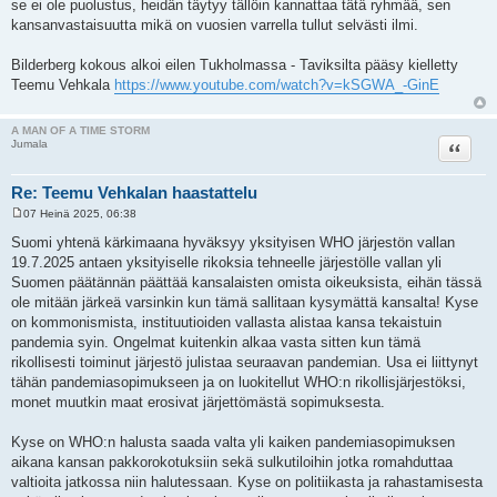
se ei ole puolustus, heidän täytyy tällöin kannattaa tätä ryhmää, sen
kansanvastaisuutta mikä on vuosien varrella tullut selvästi ilmi.
Bilderberg kokous alkoi eilen Tukholmassa - Taviksilta pääsy kielletty
Teemu Vehkala
https://www.youtube.com/watch?v=kSGWA_-GinE
A MAN OF A TIME STORM
Lainaa
Jumala
Re: Teemu Vehkalan haastattelu
07 Heinä 2025, 06:38
V
i
Suomi yhtenä kärkimaana hyväksyy yksityisen WHO järjestön vallan
e
19.7.2025 antaen yksityiselle rikoksia tehneelle järjestölle vallan yli
s
t
Suomen päätännän päättää kansalaisten omista oikeuksista, eihän tässä
i
ole mitään järkeä varsinkin kun tämä sallitaan kysymättä kansalta! Kyse
on kommonismista, instituutioiden vallasta alistaa kansa tekaistuin
pandemia syin. Ongelmat kuitenkin alkaa vasta sitten kun tämä
rikollisesti toiminut järjestö julistaa seuraavan pandemian. Usa ei liittynyt
tähän pandemiasopimukseen ja on luokitellut WHO:n rikollisjärjestöksi,
monet muutkin maat erosivat järjettömästä sopimuksesta.
Kyse on WHO:n halusta saada valta yli kaiken pandemiasopimuksen
aikana kansan pakkorokotuksiin sekä sulkutiloihin jotka romahduttaa
valtioita jatkossa niin halutessaan. Kyse on politiikasta ja rahastamisesta