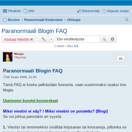
Pikalinkit
UKK
Rekisteröidy
Kirjaudu sisään
Etusivu
Paranormaali Keskustelu
Ufologia
tsi
Paranormaali Blogin FAQ
Vastaa Viestiin
1 viesti • Sivu
1
/
1
Wespa
Lainaa
Ylläpitäjä
Paranormaali Blogin FAQ
06 Touko 2008, 21:00
V
i
Tämä FAQ ei koske pelkästään foorumia, vaan suurimmaksi osaksi itse
e
blogia.
s
t
i
Useimmin kysytyt kysymykset
Miksi viestini ei näy? / Miksi viestini on poistettu? (Blogi)
Se voi johtua paristakin eri syystä:
1.
Viestisi tai nimimerkkisi sisältää kirjosanan tai kirosanoja, jolloinka se