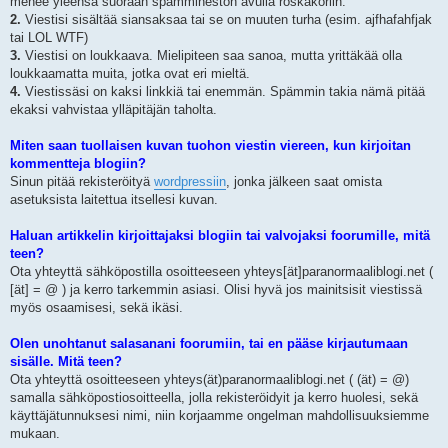
menee yleensä suoraan spämmineston avulla roskakoriin.
2.
Viestisi sisältää siansaksaa tai se on muuten turha (esim. ajfhafahfjak
tai LOL WTF)
3.
Viestisi on loukkaava. Mielipiteen saa sanoa, mutta yrittäkää olla
loukkaamatta muita, jotka ovat eri mieltä.
4.
Viestissäsi on kaksi linkkiä tai enemmän. Spämmin takia nämä pitää
ekaksi vahvistaa ylläpitäjän taholta.
Miten saan tuollaisen kuvan tuohon viestin viereen, kun kirjoitan
kommentteja blogiin?
Sinun pitää rekisteröityä
wordpressiin
, jonka jälkeen saat omista
asetuksista laitettua itsellesi kuvan.
Haluan artikkelin kirjoittajaksi blogiin tai valvojaksi foorumille, mitä
teen?
Ota yhteyttä sähköpostilla osoitteeseen yhteys[ät]paranormaaliblogi.net (
[ät] = @ ) ja kerro tarkemmin asiasi. Olisi hyvä jos mainitsisit viestissä
myös osaamisesi, sekä ikäsi.
Olen unohtanut salasanani foorumiin, tai en pääse kirjautumaan
sisälle. Mitä teen?
Ota yhteyttä osoitteeseen yhteys(ät)paranormaaliblogi.net ( (ät) = @)
samalla sähköpostiosoitteella, jolla rekisteröidyit ja kerro huolesi, sekä
käyttäjätunnuksesi nimi, niin korjaamme ongelman mahdollisuuksiemme
mukaan.