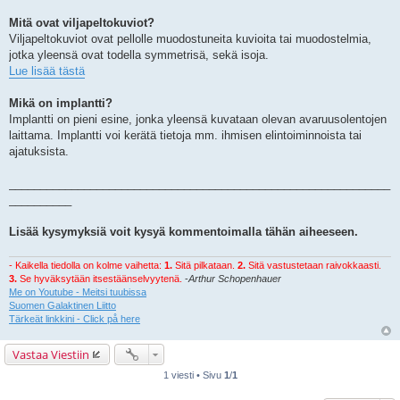
Mitä ovat viljapeltokuviot?
Viljapeltokuviot ovat pellolle muodostuneita kuvioita tai muodostelmia,
jotka yleensä ovat todella symmetrisä, sekä isoja.
Lue lisää tästä
Mikä on implantti?
Implantti on pieni esine, jonka yleensä kuvataan olevan avaruusolentojen
laittama. Implantti voi kerätä tietoja mm. ihmisen elintoiminnoista tai
ajatuksista.
_____________________________________________________________
__________
Lisää kysymyksiä voit kysyä kommentoimalla tähän aiheeseen.
- Kaikella tiedolla on kolme vaihetta:
1.
Sitä pilkataan.
2.
Sitä vastustetaan raivokkaasti.
3.
Se hyväksytään itsestäänselvyytenä.
-
Arthur Schopenhauer
Me on Youtube - Meitsi tuubissa
Suomen Galaktinen Liitto
Tärkeät linkkini - Click på here
Vastaa Viestiin
1 viesti • Sivu
1
/
1