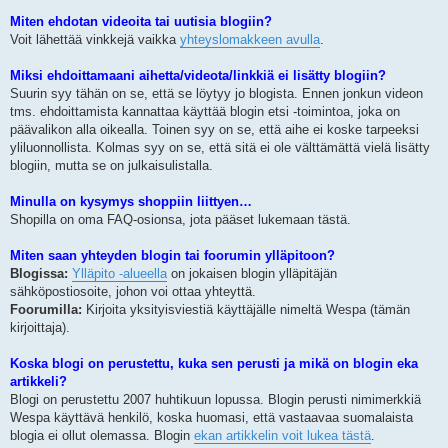
Miten ehdotan videoita tai uutisia blogiin?
Voit lähettää vinkkejä vaikka
yhteyslomakkeen avulla
.
Miksi ehdoittamaani aihetta/videota/linkkiä ei lisätty blogiin?
Suurin syy tähän on se, että se löytyy jo blogista. Ennen jonkun videon
tms. ehdoittamista kannattaa käyttää blogin etsi -toimintoa, joka on
päävalikon alla oikealla. Toinen syy on se, että aihe ei koske tarpeeksi
yliluonnollista. Kolmas syy on se, että sitä ei ole välttämättä vielä lisätty
blogiin, mutta se on julkaisulistalla.
Minulla on kysymys shoppiin liittyen…
Shopilla on oma FAQ-osionsa, jota pääset lukemaan tästä.
Miten saan yhteyden blogin tai foorumin ylläpitoon?
Blogissa:
Ylläpito -alueella
on jokaisen blogin ylläpitäjän
sähköpostiosoite, johon voi ottaa yhteyttä.
Foorumilla:
Kirjoita yksityisviestiä käyttäjälle nimeltä Wespa (tämän
kirjoittaja).
Koska blogi on perustettu, kuka sen perusti ja mikä on blogin eka
artikkeli?
Blogi on perustettu 2007 huhtikuun lopussa. Blogin perusti nimimerkkiä
Wespa käyttävä henkilö, koska huomasi, että vastaavaa suomalaista
blogia ei ollut olemassa. Blogin
ekan artikkelin voit lukea tästä
.